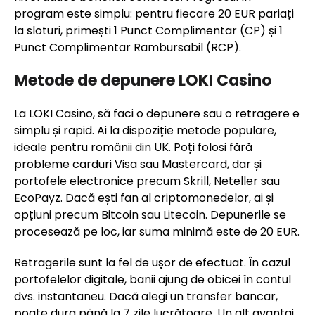
program este simplu: pentru fiecare 20 EUR pariați
la sloturi, primești 1 Punct Complimentar (CP) și 1
Punct Complimentar Rambursabil (RCP).
Metode de depunere LOKI Casino
La LOKI Casino, să faci o depunere sau o retragere e
simplu și rapid. Ai la dispoziție metode populare,
ideale pentru românii din UK. Poți folosi fără
probleme carduri Visa sau Mastercard, dar și
portofele electronice precum Skrill, Neteller sau
EcoPayz. Dacă ești fan al criptomonedelor, ai și
opțiuni precum Bitcoin sau Litecoin. Depunerile se
procesează pe loc, iar suma minimă este de 20 EUR.
Retragerile sunt la fel de ușor de efectuat. În cazul
portofelelor digitale, banii ajung de obicei în contul
dvs. instantaneu. Dacă alegi un transfer bancar,
poate dura până la 7 zile lucrătoare. Un alt avantaj