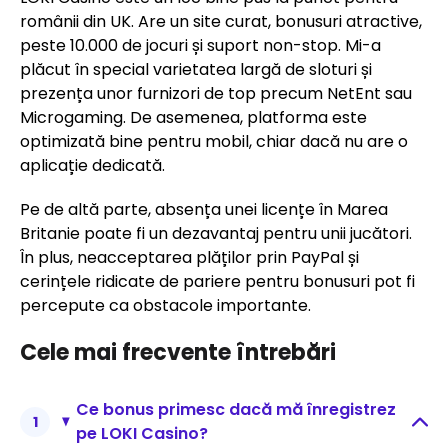
românii din UK. Are un site curat, bonusuri atractive,
peste 10.000 de jocuri și suport non-stop. Mi-a
plăcut în special varietatea largă de sloturi și
prezența unor furnizori de top precum NetEnt sau
Microgaming. De asemenea, platforma este
optimizată bine pentru mobil, chiar dacă nu are o
aplicație dedicată.
Pe de altă parte, absența unei licențe în Marea
Britanie poate fi un dezavantaj pentru unii jucători.
În plus, neacceptarea plăților prin PayPal și
cerințele ridicate de pariere pentru bonusuri pot fi
percepute ca obstacole importante.
Cele mai frecvente întrebări
Ce bonus primesc dacă mă înregistrez
pe LOKI Casino?