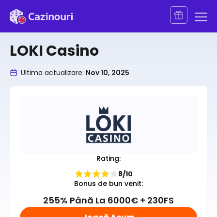
Oferte validate
LOKI Casino
Beonbet Casino
Ultima actualizare:
Nov 10, 2025
100% Până La
500€ + 100FS
Rating:
8/10
Bonus de bun venit:
255% Până La 6000€ + 230FS