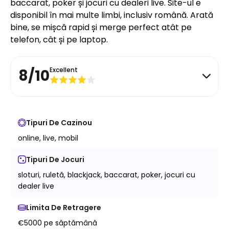
baccarat, poker și jocuri cu dealeri live. Site-ul e
disponibil în mai multe limbi, inclusiv română. Arată
bine, se mișcă rapid și merge perfect atât pe
telefon, cât și pe laptop.
Excellent
8/10
Licență și Regulament
8/10
Securitate și Confidențialitate
9/10
Sortiment de Jocuri
9/10
Bonusuri și Promoții
8/10
Tipuri De Cazinou
Metode de Depunere și Retragere
8/10
online, live, mobil
Asistență clienți în limba română
10/10
Recenzii și Evaluări
5/10
Tipuri De Jocuri
Compatibilitate Mobilă
7/10
sloturi, ruletă, blackjack, baccarat, poker, jocuri cu
dealer live
Limita De Retragere
€5000 pe săptămână