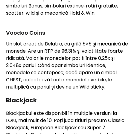
simboluri Bonus, simboluri extinse, rotiri gratuite,
scatter, wild și o mecanică Hold & Win.
Voodoo Coins
Un slot creat de Belatra, cu grilă 5×5 şi mecanică de
monede. Are un RTP de 96,31% și volatilitate foarte
ridicată. Valorile monedelor pot fi între 0,25x și
2.048x pariul. Când apar simboluri identice,
monedele se contopesc; dacă apare un simbol
CHEST, colectează toate monedele vizibile, le
multiplică cu pariul și devine un Wild sticky.
Blackjack
Blackjackul este disponibil în multiple versiuni la
LOKI, mai mult de 10. Poți juca titluri precum Classic
Blackjack, European Blackjack sau Super 7