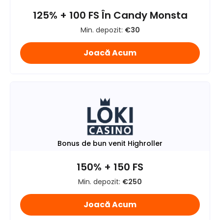
125% + 100 FS În Candy Monsta
Min. depozit:
€30
Joacă Acum
Bonus de bun venit Highroller
150% + 150 FS
Min. depozit:
€250
Joacă Acum